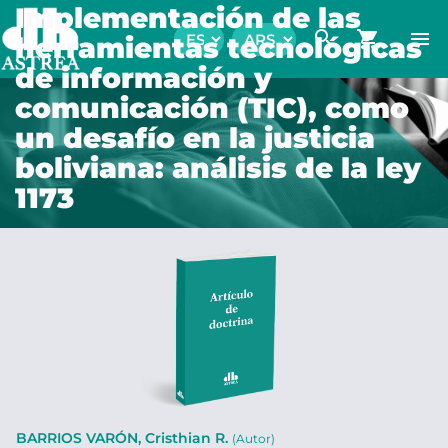
Implementación de las
search
shopping_cart
menu
herramientas tecnológicas
de información y
comunicación (TIC), como
un desafío en la justicia
boliviana: análisis de la ley
1173
BARRIOS VARÓN, Cristhian R.
(Autor)