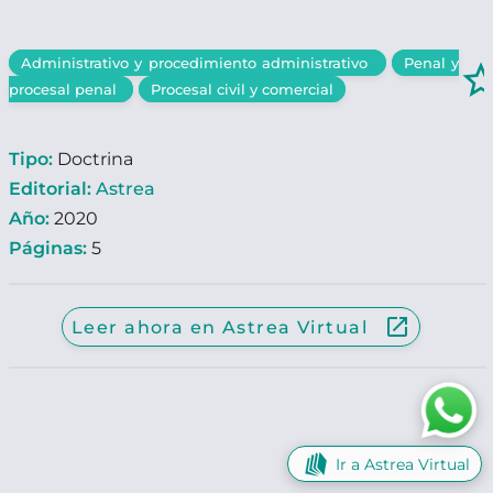
Administrativo y procedimiento administrativo
Penal y
star_bor
procesal penal
Procesal civil y comercial
Tipo:
Doctrina
Editorial:
Astrea
Año:
2020
Páginas:
5
launch
Leer ahora en Astrea Virtual
Ir a Astrea Virtual