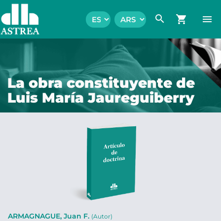
search
shopping_cart
menu
La obra constituyente de
Luis María Jaureguiberry
ARMAGNAGUE, Juan F.
(Autor)