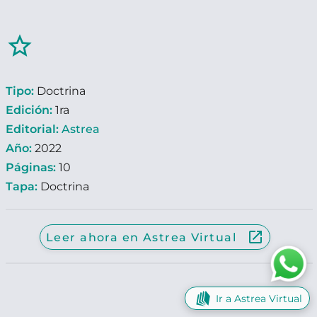
star_border
Tipo:
Doctrina
Edición:
1ra
Editorial:
Astrea
Año:
2022
Páginas:
10
Tapa:
Doctrina
launch
Leer ahora en Astrea Virtual
Ir a Astrea Virtual