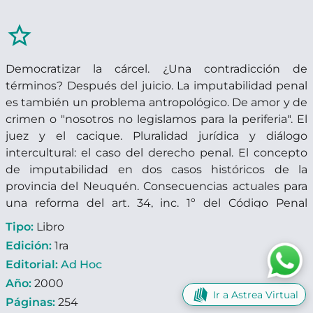
star_border
Democratizar la cárcel. ¿Una contradicción de
términos? Después del juicio. La imputabilidad penal
es también un problema antropológico. De amor y de
crimen o "nosotros no legislamos para la periferia". El
juez y el cacique. Pluralidad jurídica y diálogo
intercultural: el caso del derecho penal. El concepto
de imputabilidad en dos casos históricos de la
provincia del Neuquén. Consecuencias actuales para
una reforma del art. 34, inc. 1º del Código Penal
argentino.
Tipo:
Libro
Edición:
1ra
Editorial:
Ad Hoc
Año:
2000
Ir a Astrea Virtual
Páginas:
254