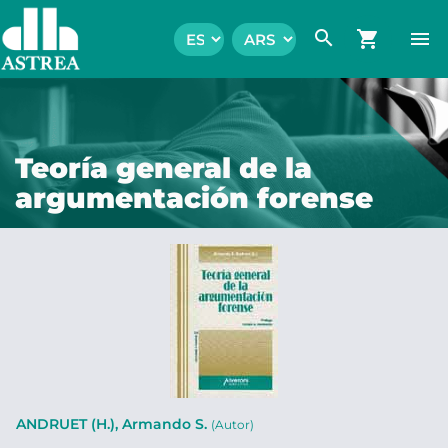
search
shopping_cart
menu
Teoría general de la
argumentación forense
ANDRUET (H.), Armando S.
(Autor)