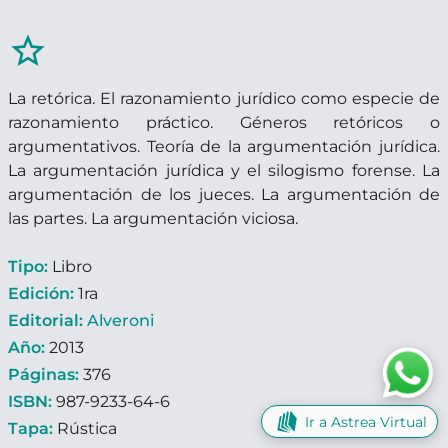
star_border
La retórica. El razonamiento jurídico como especie de
razonamiento práctico. Géneros retóricos o
argumentativos. Teoría de la argumentación jurídica.
La argumentación jurídica y el silogismo forense. La
argumentación de los jueces. La argumentación de
las partes. La argumentación viciosa.
Tipo:
Libro
Edición:
1ra
Editorial:
Alveroni
Año:
2013
Páginas:
376
ISBN:
987-9233-64-6
Ir a Astrea Virtual
Tapa:
Rústica