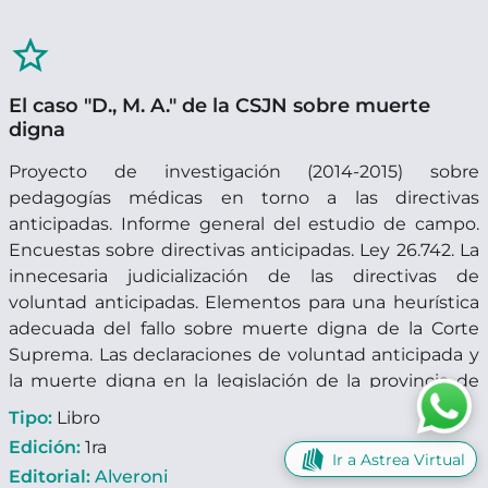
star_border
El caso "D., M. A." de la CSJN sobre muerte
digna
Proyecto de investigación (2014-2015) sobre
pedagogías médicas en torno a las directivas
anticipadas. Informe general del estudio de campo.
Encuestas sobre directivas anticipadas. Ley 26.742. La
innecesaria judicialización de las directivas de
voluntad anticipadas. Elementos para una heurística
adecuada del fallo sobre muerte digna de la Corte
Suprema. Las declaraciones de voluntad anticipada y
la muerte digna en la legislación de la provincia de
Córdoba.
Tipo:
Libro
Edición:
1ra
Ir a Astrea Virtual
Editorial:
Alveroni