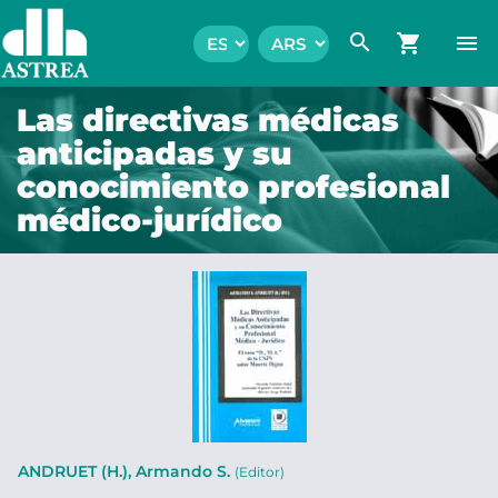
search
shopping_cart
menu
Las directivas médicas
anticipadas y su
conocimiento profesional
médico-jurídico
ANDRUET (H.), Armando S.
(Editor)