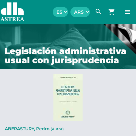
search
shopping_cart
menu
Legislación administrativa
usual con jurisprudencia
ABERASTURY, Pedro
(Autor)