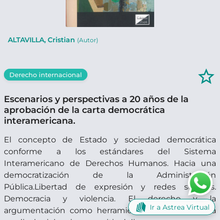
ALTAVILLA, Cristian
(Autor)
star_border
Derecho internacional
Escenarios y perspectivas a 20 años de la
aprobación de la carta democrática
interamericana.
El concepto de Estado y sociedad democrática
conforme a los estándares del Sistema
Interamericano de Derechos Humanos. Hacia una
democratización de la Administración
Pública.Libertad de expresión y redes sociales.
Democracia y violencia. El derecho y la
Ir a Astrea Virtual
argumentación como herramientas necesarias para