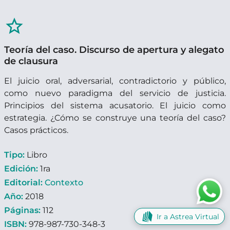
star_border
Teoría del caso. Discurso de apertura y alegato
de clausura
El juicio oral, adversarial, contradictorio y público,
como nuevo paradigma del servicio de justicia.
Principios del sistema acusatorio. El juicio como
estrategia. ¿Cómo se construye una teoría del caso?
Casos prácticos.
Tipo:
Libro
Edición:
1ra
Editorial:
Contexto
Año:
2018
Páginas:
112
Ir a Astrea Virtual
ISBN:
978-987-730-348-3