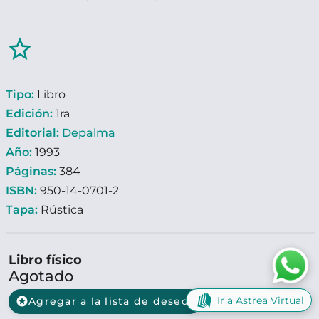
star_border
Tipo:
Libro
Edición:
1ra
Editorial:
Depalma
Año:
1993
Páginas:
384
ISBN:
950-14-0701-2
Tapa:
Rústica
Libro físico
Agotado
Ir a Astrea Virtual
stars
Agregar a la lista de deseos