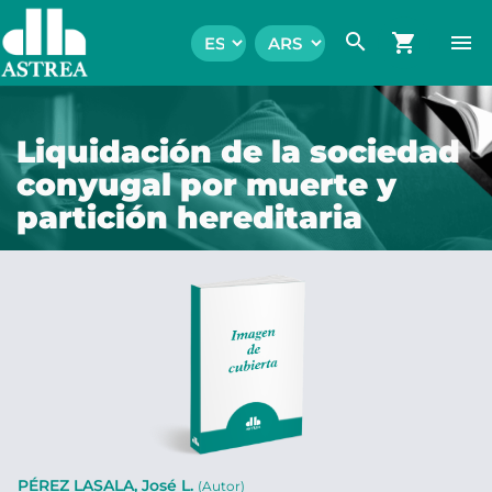
search
shopping_cart
menu
Liquidación de la sociedad
conyugal por muerte y
partición hereditaria
PÉREZ LASALA, José L.
(Autor)