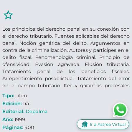
star_border
Los principios del derecho penal en su conexión con
el derecho tributario. Fuentes aplicables del derecho
penal. Noción genérica del delito. Argumentos en
contra de la criminalización. Autores y participes en el
delito fiscal. Fenomenología criminal. Principio de
ofensividad. Evasión agravada. Elusión tributaria.
Tratamiento penal de los beneficios fiscales.
Arrepentimiento posdelictual. Tratamiento del error
en el campo tributario. Iter y garantias procesales
penales. Enfoque económico de la evasión. Función
Tipo:
Libro
de utilidad de la evasión en su conexión con el delito
Edición:
1ra
tributario. Infracciones no criminalizadas. Sancion de
Editorial:
Depalma
clausura. Sancion al consumidor final. El mercado
Año:
1999
comun como factor criminógeno.
Ir a Astrea Virtual
Páginas:
400