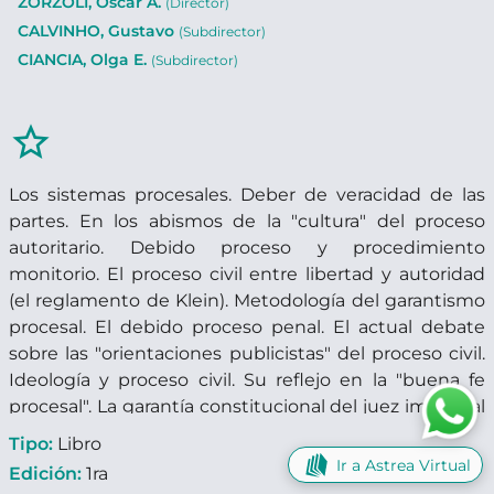
ZORZOLI, Oscar A.
(Director)
CALVINHO, Gustavo
(Subdirector)
CIANCIA, Olga E.
(Subdirector)
star_border
Los sistemas procesales. Deber de veracidad de las
partes. En los abismos de la "cultura" del proceso
autoritario. Debido proceso y procedimiento
monitorio. El proceso civil entre libertad y autoridad
(el reglamento de Klein). Metodología del garantismo
procesal. El debido proceso penal. El actual debate
sobre las "orientaciones publicistas" del proceso civil.
Ideología y proceso civil. Su reflejo en la "buena fe
procesal". La garantía constitucional del juez imparcial
en materia penal.
Tipo:
Libro
Ir a Astrea Virtual
Edición:
1ra