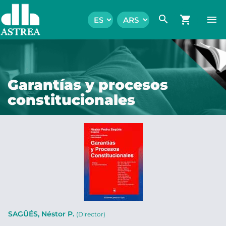
search
shopping_cart
menu
Garantías y procesos
constitucionales
SAGÜÉS, Néstor P.
(Director)