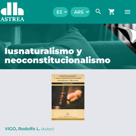
search
shopping_cart
menu
Iusnaturalismo y
neoconstitucionalismo
VIGO, Rodolfo L.
(Autor)