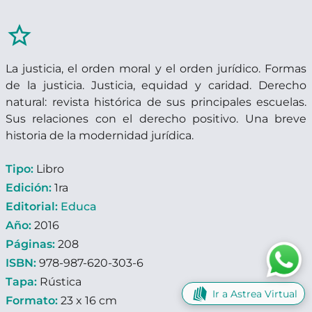
star_border
La justicia, el orden moral y el orden jurídico. Formas
de la justicia. Justicia, equidad y caridad. Derecho
natural: revista histórica de sus principales escuelas.
Sus relaciones con el derecho positivo. Una breve
historia de la modernidad jurídica.
Tipo:
Libro
Edición:
1ra
Editorial:
Educa
Año:
2016
Páginas:
208
ISBN:
978-987-620-303-6
Tapa:
Rústica
Ir a Astrea Virtual
Formato:
23 x 16 cm