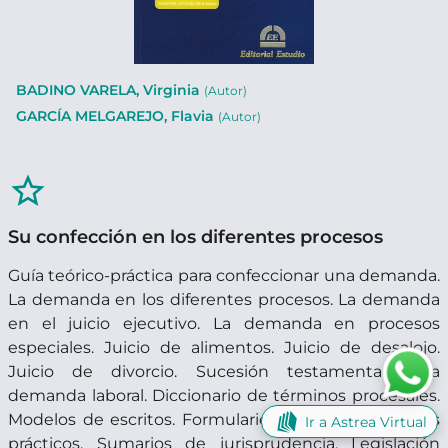
BADINO VARELA, Virginia
(Autor)
GARCÍA MELGAREJO, Flavia
(Autor)
star_border
Su confección en los diferentes procesos
Guía teórico-práctica para confeccionar una demanda.
La demanda en los diferentes procesos. La demanda
en el juicio ejecutivo. La demanda en procesos
especiales. Juicio de alimentos. Juicio de desalojo.
Juicio de divorcio. Sucesión testamentaria. La
demanda laboral. Diccionario de términos procesales.
Modelos de escritos. Formularios. Datos útiles. Casos
Ir a Astrea Virtual
prácticos. Sumarios de jurisprudencia. Legislación