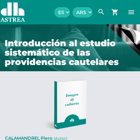
search
shopping_cart
menu
Introducción al estudio
sistemático de las
providencias cautelares
CALAMANDREI, Piero
(Autor)