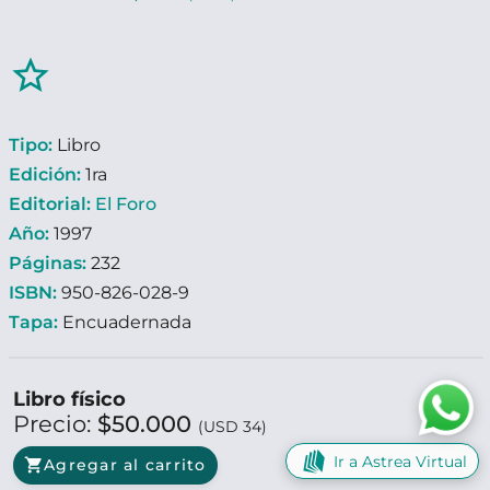
star_border
Tipo:
Libro
Edición:
1ra
Editorial:
El Foro
Año:
1997
Páginas:
232
ISBN:
950-826-028-9
Tapa:
Encuadernada
Libro físico
Precio:
$50.000
(USD 34)
Ir a Astrea Virtual
shopping_cart
Agregar al carrito