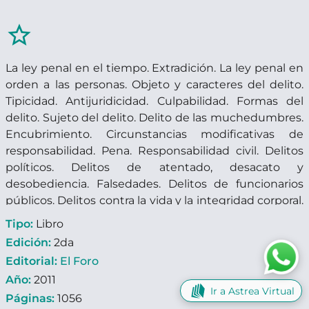
star_border
La ley penal en el tiempo. Extradición. La ley penal en
orden a las personas. Objeto y caracteres del delito.
Tipicidad. Antijuridicidad. Culpabilidad. Formas del
delito. Sujeto del delito. Delito de las muchedumbres.
Encubrimiento. Circunstancias modificativas de
responsabilidad. Pena. Responsabilidad civil. Delitos
políticos. Delitos de atentado, desacato y
desobediencia. Falsedades. Delitos de funcionarios
públicos. Delitos contra la vida y la integridad corporal.
Delitos contra el honor. Delitos contra la libertad y
Tipo:
Libro
seguridad. Estafa y otros engaños. Delito de tenencia
Edición:
2da
ilícita de armas de fuego.
Editorial:
El Foro
Año:
2011
Ir a Astrea Virtual
Páginas:
1056