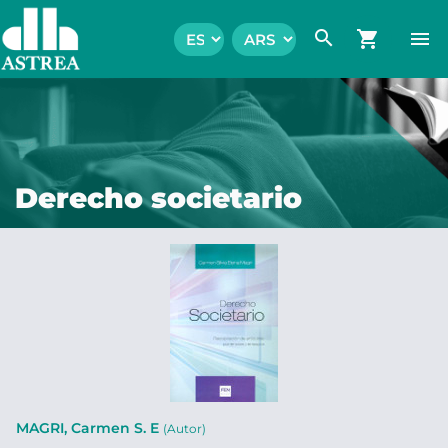
search
shopping_cart
menu
Derecho societario
MAGRI, Carmen S. E
(Autor)