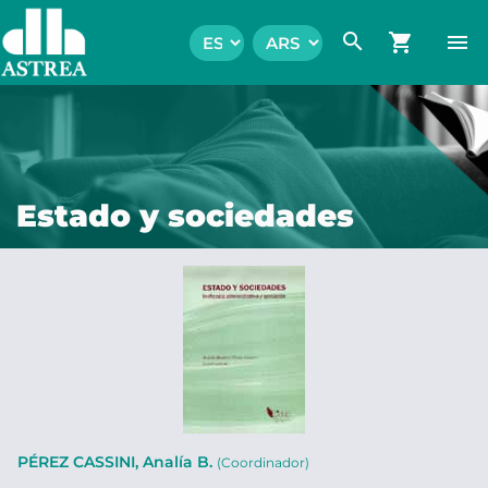
search
shopping_cart
menu
Estado y sociedades
PÉREZ CASSINI, Analía B.
(Coordinador)