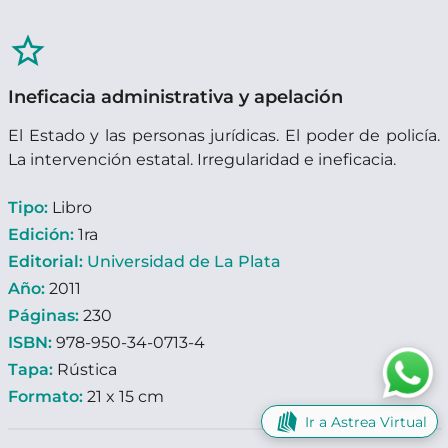
star_border
Ineficacia administrativa y apelación
El Estado y las personas jurídicas. El poder de policía.
La intervención estatal. Irregularidad e ineficacia.
Tipo:
Libro
Edición:
1ra
Editorial:
Universidad de La Plata
Año:
2011
Páginas:
230
ISBN:
978-950-34-0713-4
Tapa:
Rústica
Formato:
21 x 15 cm
Ir a Astrea Virtual