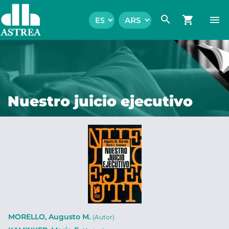
search
shopping_cart
menu
Nuestro juicio ejecutivo
MORELLO, Augusto M.
(Autor)