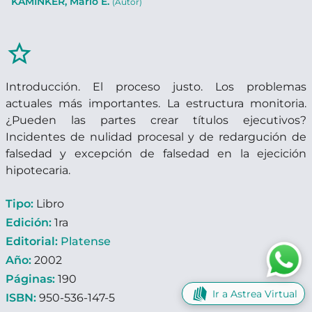
KAMINKER, Mario E.
(Autor)
star_border
Introducción. El proceso justo. Los problemas
actuales más importantes. La estructura monitoria.
¿Pueden las partes crear títulos ejecutivos?
Incidentes de nulidad procesal y de redargución de
falsedad y excepción de falsedad en la ejecición
hipotecaria.
Tipo:
Libro
Edición:
1ra
Editorial:
Platense
Año:
2002
Páginas:
190
Ir a Astrea Virtual
ISBN:
950-536-147-5