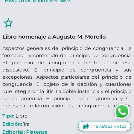
MASCIOTRA, Mario
(Coordinador)
star_border
Libro homenaje a Augusto M. Morello
Aspectos generales del principio de congruencia. La
formación y contenido del principio de congruencia.
El principio de congruencia frente al proceso
dispositivo. El principio de congruencia y sus
excepciones. Aspectos particulares del principio de
congruencia. El objeto de la decisión y cuestiones
que integraron la litis. La doble instancia y el principio
de congruencia. El principio de congruencia y su
necesaria reformulación. La congruencia en los
distintos tipos de procesos. El principio de
Tipo:
Libro
congruencia en el arbitraje. El principio de
Edición:
1ra
Ir a Astrea Virtual
congruencia en el proceso laboral. Flexibilización de la
Editorial:
Platense