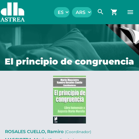
search
shopping_cart
menu
El principio de congruencia
ROSALES CUELLO, Ramiro
(Coordinador)