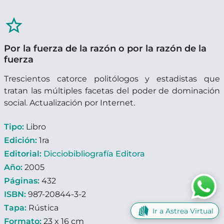
star_border
Por la fuerza de la razón o por la razón de la
fuerza
Trescientos catorce politólogos y estadistas que
tratan las múltiples facetas del poder de dominación
social. Actualización por Internet.
Tipo:
Libro
Edición:
1ra
Editorial:
Dicciobibliografía Editora
Año:
2005
Páginas:
432
ISBN:
987-20844-3-2
Tapa:
Rústica
Ir a Astrea Virtual
Formato:
23 x 16 cm