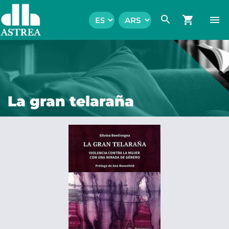
search
shopping_cart
menu
La gran telaraña