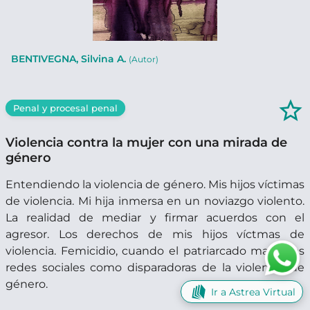
BENTIVEGNA, Silvina A.
(Autor)
star_border
Penal y procesal penal
Violencia contra la mujer con una mirada de
género
Entendiendo la violencia de género. Mis hijos víctimas
de violencia. Mi hija inmersa en un noviazgo violento.
La realidad de mediar y firmar acuerdos con el
agresor. Los derechos de mis hijos víctmas de
violencia. Femicidio, cuando el patriarcado mata. Las
redes sociales como disparadoras de la violencia de
género.
Ir a Astrea Virtual