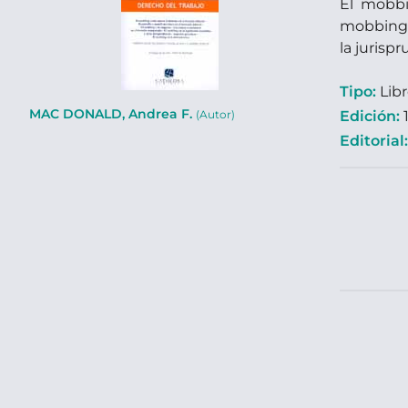
El mobbi
mobbing 
la jurisp
Tipo:
Lib
MAC DONALD, Andrea F.
Edición:
1
(Autor)
Editorial