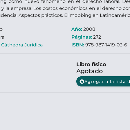
ng como nuevo fenómeno en el derecho laboral. Desar
y la empresa. Los costos económicos en el derecho com
rudencia. Aspectos prácticos. El mobbing en Latinoaméric
ro
Año:
2008
ra
Páginas:
272
:
Cáthedra Jurídica
ISBN:
978-987-1419-03-6
Libro físico
Agotado
stars
Agregar a la lista