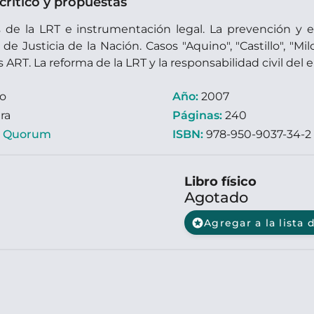
 crítico y propuestas
 de la LRT e instrumentación legal. La prevención y e
e Justicia de la Nación. Casos "Aquino", "Castillo", "Mi
las ART. La reforma de la LRT y la responsabilidad civil de
ro
Año:
2007
ra
Páginas:
240
:
Quorum
ISBN:
978-950-9037-34-2
Libro físico
Agotado
stars
Agregar a la lista