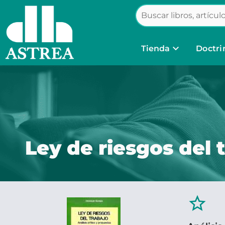
keyboard_arrow_down
Tienda
Doctri
Ley de riesgos del 
star_border