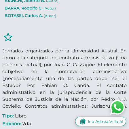
BIANCHI, Alberto B.
(Autor)
BARRA, Rodolfo C.
(Autor)
BOTASSI, Carlos A.
(Autor)
star_border
Jornadas organizadas por la Universidad Austral. En
torno a la categoría del contrato administrativo (Una
polémica actual), por Juan C. Cassagne. El elemento
subjetivo en la contratación administrativa:
¿necesariamente una de las partes deber ser el
Estado? Por Fabián O. Canda. El contrato
administrativo en la jurisprudencia de la Corte
Suprema de Justicia de la Nación, por Pedro J. J.
Coviello. Contratos administrativos: Jurisprudencia,
por Domingo J. Sesin. Contrataciones
Tipo:
Libro
interadministrativas e interjurisdiccionales, por Juan
Ir a Astrea Virtual
Edición:
2da
O. Gauna. El contrato administrativo en la Ciudad de