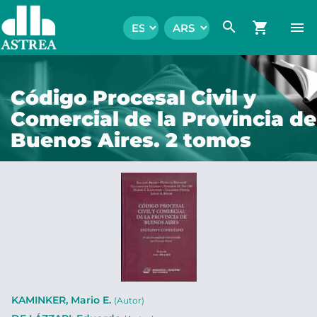
search
shopping_cart
menu
Código Procesal Civil y
Comercial de la Provincia de
Buenos Aires. 2 tomos
KAMINKER, Mario E.
(Autor)