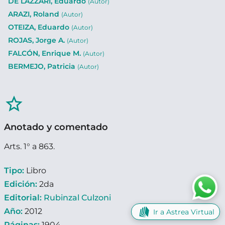
DE LÁZZARI, Eduardo
(Autor)
ARAZI, Roland
(Autor)
OTEIZA, Eduardo
(Autor)
ROJAS, Jorge A.
(Autor)
FALCÓN, Enrique M.
(Autor)
BERMEJO, Patricia
(Autor)
star_border
Anotado y comentado
Arts. 1° a 863.
Tipo:
Libro
Edición:
2da
Editorial:
Rubinzal Culzoni
Año:
2012
Ir a Astrea Virtual
Páginas:
1904