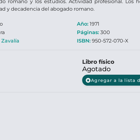
do romano y los estudios. Actividad profesional. Los h
ad y decadencia del abogado romano.
ro
Año:
1971
ra
Páginas:
300
:
Zavalía
ISBN:
950-572-070-X
Libro físico
Agotado
stars
Agregar a la lista