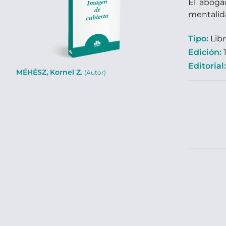
El aboga
mentalid
Tipo:
Lib
Edición:
1
Editorial
MÉHÉSZ, Kornel Z.
(Autor)