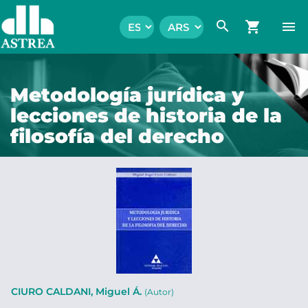
search
shopping_cart
menu
Metodología jurídica y
lecciones de historia de la
filosofía del derecho
CIURO CALDANI, Miguel Á.
(Autor)