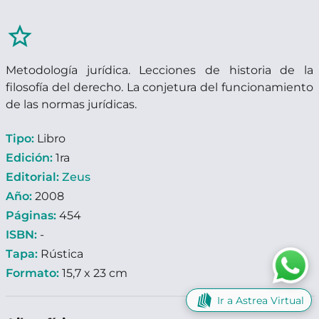
star_border
Metodología jurídica. Lecciones de historia de la
filosofía del derecho. La conjetura del funcionamiento
de las normas jurídicas.
Tipo:
Libro
Edición:
1ra
Editorial:
Zeus
Año:
2008
Páginas:
454
ISBN:
-
Tapa:
Rústica
Formato:
15,7 x 23 cm
Ir a Astrea Virtual