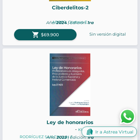
Ciberdelitos-2
ABOSO, Gustavo E.
Año:
2024
| Edición:
1ra
shopping_cart
Sin versión digital
$69.900
Ley de honorarios
-
KUNZMANN, Walter L.
Ir a Astrea Virtual
RODRÍGUEZ SAIACH, Luis A.
Año:
2023
| Edición:
1ra