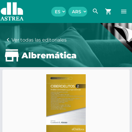
search
shopping_cart
menu
chevron_left
Ver todas las editoriales
Albremática