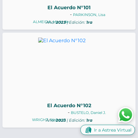
El Acuerdo N°101
-
PARKINSON, Lisa
ALMEIDA, Mario de
Año:
2023
| Edición:
1ra
El Acuerdo N°102
-
BUSTELO, Daniel J.
WRIGHT, Walter A.
Año:
2023
| Edición:
1ra
Ir a Astrea Virtual