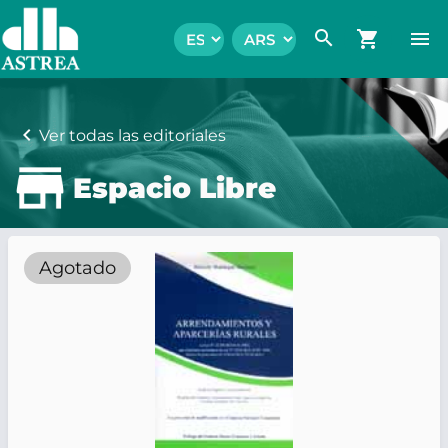
search
shopping_cart
menu
chevron_left
Ver todas las editoriales
Espacio Libre
Agotado