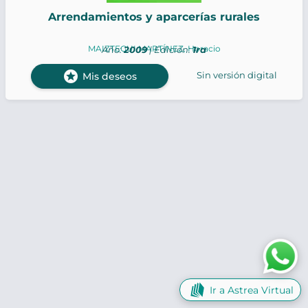
Arrendamientos y aparcerías rurales
MAIZTEGUI MARTÍNEZ, Horacio
Año:
2009
| Edición:
1ra
stars
Sin versión digital
Mis deseos
Ir a Astrea Virtual