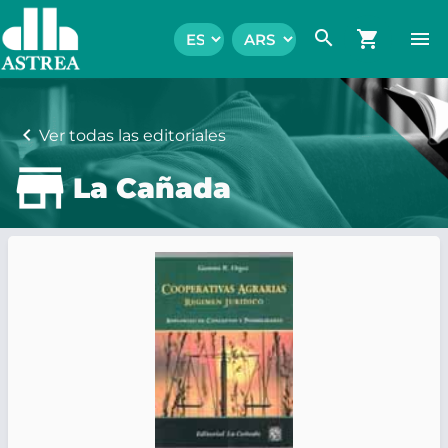
search
shopping_cart
menu
chevron_left
Ver todas las editoriales
La Cañada