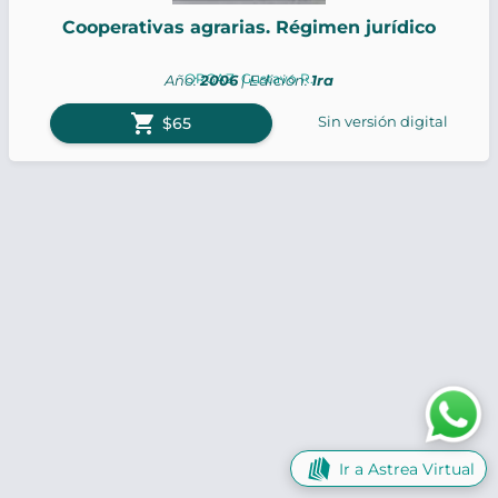
Cooperativas agrarias. Régimen jurídico
ORGAZ, Gustavo R.
Año:
2006
| Edición:
1ra
shopping_cart
Sin versión digital
$65
Ir a Astrea Virtual