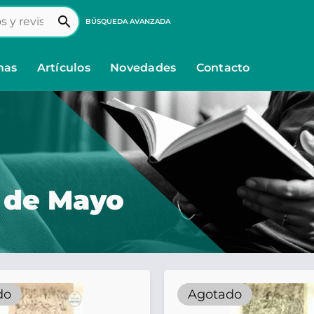
search
BÚSQUEDA AVANZADA
nas
Artículos
Novedades
Contacto
 de Mayo
do
Agotado