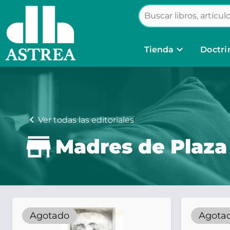
keyboard_arrow_down
Tienda
Doctri
chevron_left
Ver todas las editoriales
Madres de Plaza
Agotado
Agota