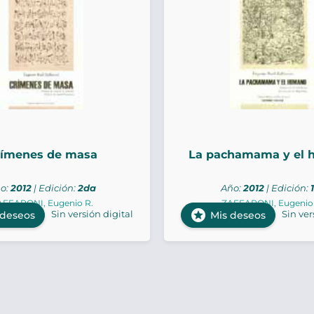
rímenes de masa
La pachamama y el
o:
2012
| Edición:
2da
Año:
2012
| Edición:
AFFARONI, Eugenio R.
ZAFFARONI, Eugenio 
stars
Sin versión digital
Sin ver
 deseos
Mis deseos