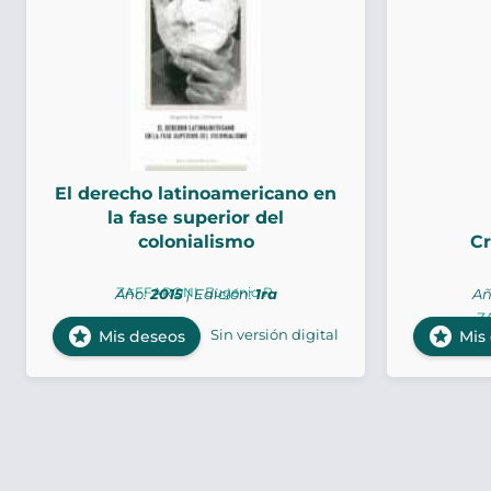
El derecho latinoamericano en
la fase superior del
colonialismo
C
ZAFFARONI, Eugenio R.
Año:
2015
| Edición:
1ra
Añ
Z
stars
stars
Sin versión digital
Mis deseos
Mis