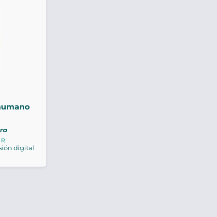
 humano
1ra
R.
sión digital