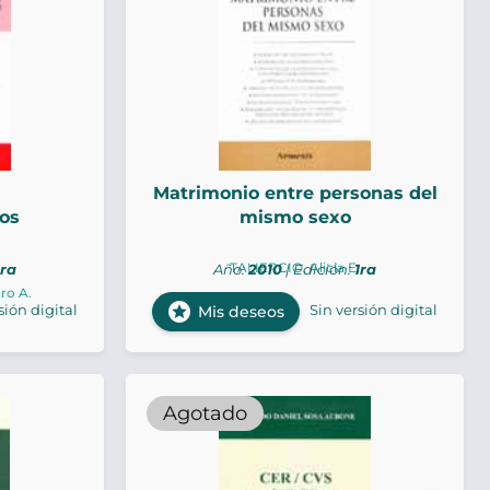
Matrimonio entre personas del
ios
mismo sexo
TALIERCIO, Alicia E.
1ra
Año:
2010
| Edición:
1ra
ro A.
stars
sión digital
Sin versión digital
Mis deseos
Agotado