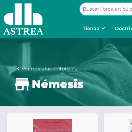
keyboard_arrow_down
Tienda
Doctri
chevron_left
Ver todas las editoriales
Némesis