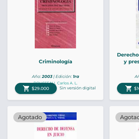
Derecho
Criminología
y pre
Año:
2003
| Edición:
1ra
A
ROUSSEAU, Carlos A. L.
shopping_cart
shopping_cart
Sin versión digital
$29.000
$1
Agotado
Agota