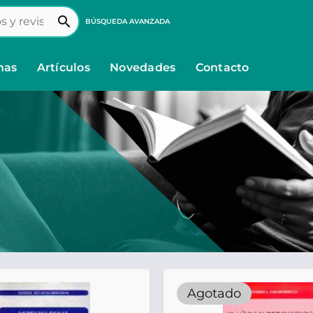
search
BÚSQUEDA AVANZADA
nas
Artículos
Novedades
Contacto
Agotado