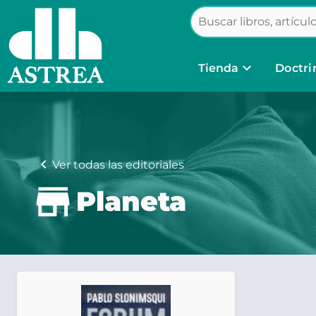
keyboard_arrow_down
Tienda
Doctri
chevron_left
Ver todas las editoriales
Planeta