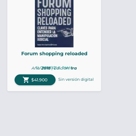
Forum shopping reloaded
SLONIMSQUI, Pablo
Año:
2018
| Edición:
1ra
shopping_cart
Sin versión digital
$41.900