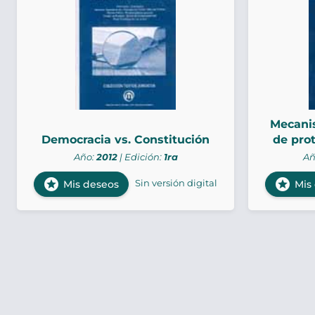
Mecanis
Democracia vs. Constitución
de pro
Año:
2012
| Edición:
1ra
Añ
stars
stars
Sin versión digital
Mis deseos
Mis