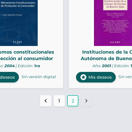
mos constitucionales
Instituciones de la 
tección al consumidor
Autónoma de Buenos
o:
2004
| Edición:
1ra
Año:
2001
| Edición:
stars
Sin versión digital
Sin ver
 deseos
Mis deseos
chevron_left
chevron_right
1
2