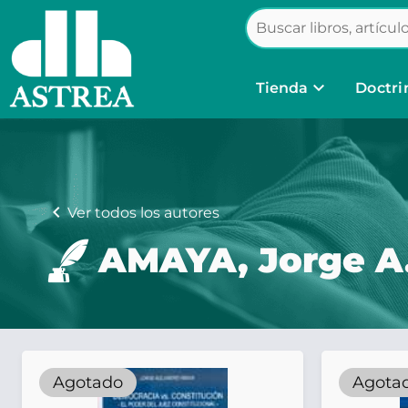
keyboard_arrow_down
Tienda
Doctri
chevron_left
Ver todos los autores
AMAYA, Jorge A
Agotado
Agota