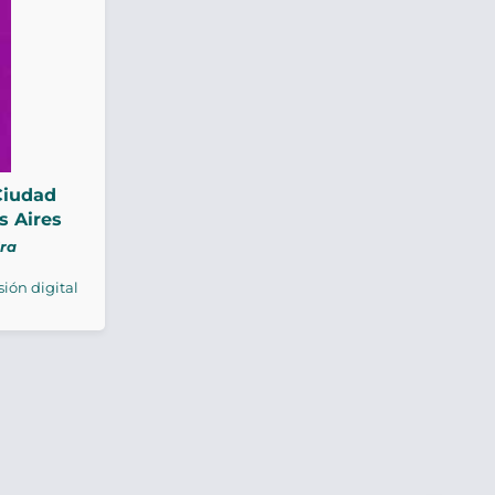
Ciudad
 Aires
1ra
sión digital