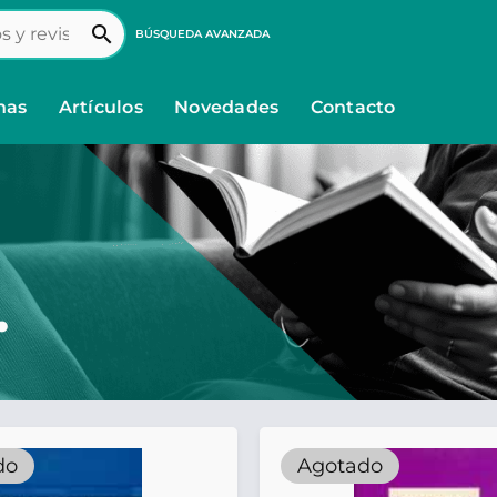
search
BÚSQUEDA AVANZADA
nas
Artículos
Novedades
Contacto
.
do
Agotado