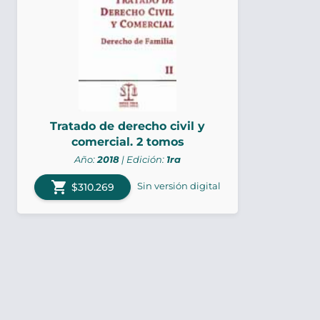
Tratado de derecho civil y
comercial. 2 tomos
Año:
2018
| Edición:
1ra
shopping_cart
Sin versión digital
$310.269