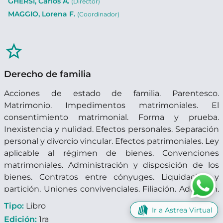
GHERSI, Carlos A.
(Director)
MAGGIO, Lorena F.
(Coordinador)
star_border
Derecho de familia
Acciones de estado de familia. Parentesco.
Matrimonio. Impedimentos matrimoniales. El
consentimiento matrimonial. Forma y prueba.
Inexistencia y nulidad. Efectos personales. Separación
personal y divorcio vincular. Efectos patrimoniales. Ley
aplicable al régimen de bienes. Convenciones
matrimoniales. Administración y disposición de los
bienes. Contratos entre cónyuges. Liquidación y
partición. Uniones convivenciales. Filiación. Adopción.
Responsabilidad parental. Tutela y curatela.
Tipo:
Libro
Ir a Astrea Virtual
Edición:
1ra