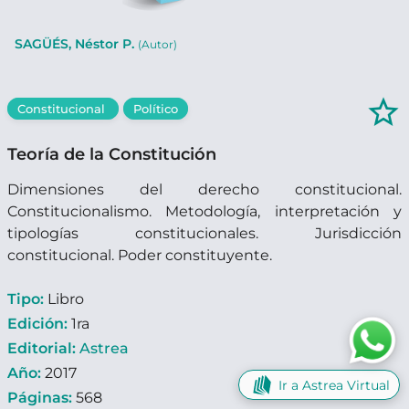
SAGÜÉS, Néstor P.
(Autor)
star_border
Constitucional
Político
Teoría de la Constitución
Dimensiones del derecho constitucional.
Constitucionalismo. Metodología, interpretación y
tipologías constitucionales. Jurisdicción
constitucional. Poder constituyente.
Tipo:
Libro
Edición:
1ra
Editorial:
Astrea
Año:
2017
Ir a Astrea Virtual
Páginas:
568