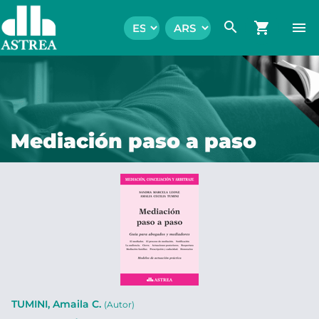
search
shopping_cart
menu
Mediación paso a paso
TUMINI, Amaila C.
(Autor)