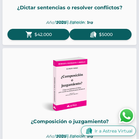
¿Dictar sentencias o resolver conflictos?
NOBLE, Ignacio
Año:
2025
| Edición:
1ra
shopping_cart
$42.000
$5000
¿Composición o juzgamiento?
Ir a Astrea Virtual
NOBLE, Ignacio
Año:
2025
| Edición:
1ra