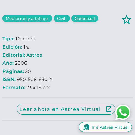
star_border
Mediación y arbitraje
Civil
Comercial
Tipo:
Doctrina
Edición:
1ra
Editorial:
Astrea
Año:
2006
Páginas:
20
ISBN:
950-508-630-X
Formato:
23 x 16 cm
launch
Leer ahora en Astrea Virtual
Ir a Astrea Virtual