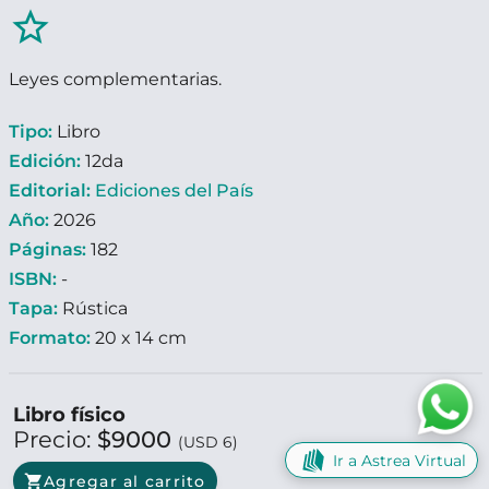
star_border
Leyes complementarias.
Tipo:
Libro
Edición:
12da
Editorial:
Ediciones del País
Año:
2026
Páginas:
182
ISBN:
-
Tapa:
Rústica
Formato:
20 x 14 cm
Libro físico
Precio:
$9000
(USD 6)
Ir a Astrea Virtual
shopping_cart
Agregar al carrito