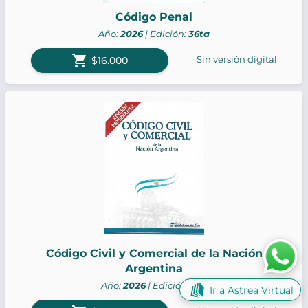
Código Penal
Año:
2026
| Edición:
36ta
shopping_cart
Sin versión digital
$16.000
Código Civil y Comercial de la Nación
Argentina
Año:
2026
| Edición:
6ta
Ir a Astrea Virtual