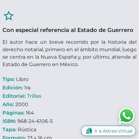
star_border
Con especial referencia al Estado de Guerrero
El autor hace un breve recorrido por la historia del
derecho notarial, primero en el ámbito mundial, luego
se centra en la Nueva España y, por último, atiende al
Estado de Guerrero en México.
Tipo:
Libro
Edición:
1ra
Editorial:
Trillas
Año:
2000
Páginas:
164
ISBN:
968-24-6106-5
Tapa:
Rústica
Ir a Astrea Virtual
Formato:
23 x 16 cm