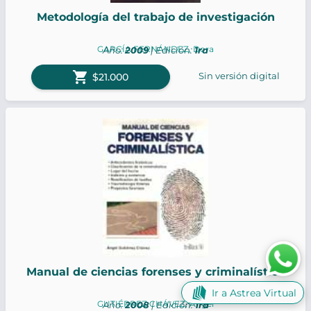
Metodología del trabajo de investigación
GARCÍA FERNÁNDEZ, Dora
Año:
2009
| Edición:
1ra
shopping_cart
Sin versión digital
$21.000
Manual de ciencias forenses y criminalística
Ir a Astrea Virtual
GUTIÉRREZ CHÁVEZ, Ángel
Año:
2008
| Edición:
1ra