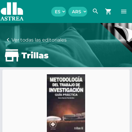
search
shopping_cart
menu
chevron_left
Ver todas las editoriales
Trillas