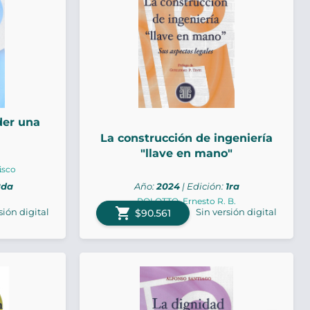
der una
La construcción de ingeniería
"llave en mano"
isco
.
2da
Año:
2024
| Edición:
1ra
POLOTTO, Ernesto R. B.
shopping_cart
sión digital
Sin versión digital
$90.561