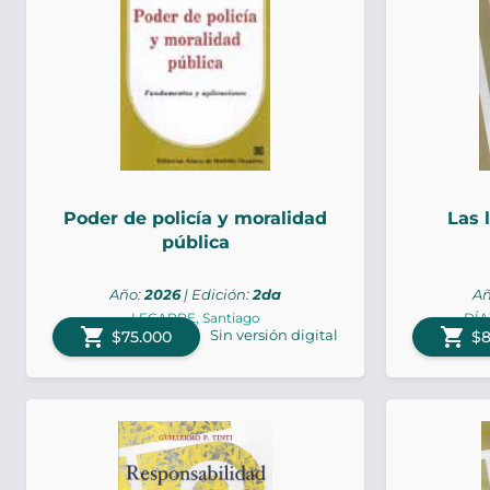
Poder de policía y moralidad
Las 
pública
Año:
2026
| Edición:
2da
Añ
LEGARRE, Santiago
DÍA
shopping_cart
shopping_cart
Sin versión digital
$75.000
$8