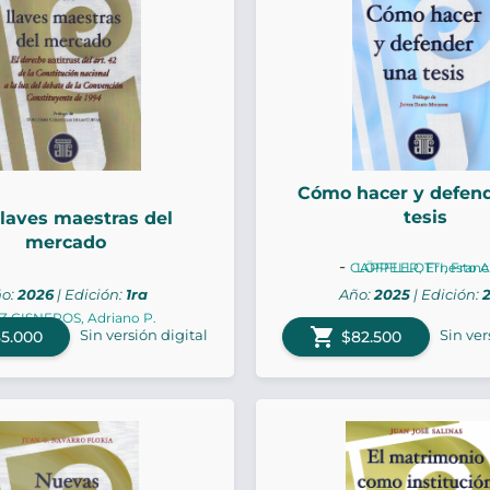
Cómo hacer y defen
tesis
llaves maestras del
mercado
-
CAPPELLOTTI, Franc
LÖFFLER, Ernesto A
o:
2026
| Edición:
1ra
Año:
2025
| Edición:
Z CISNEROS, Adriano P.
shopping_cart
Sin versión digital
Sin ver
5.000
$82.500