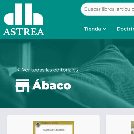
keyboard_arrow_down
Tienda
Doctri
chevron_left
Ver todas las editoriales
Ábaco