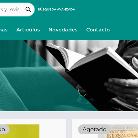
search
BÚSQUEDA AVANZADA
nas
Artículos
Novedades
Contacto
do
Agotado