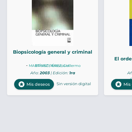
Biopsicología general y criminal
El orde
-
MARTÍNEZ PÉREZ, Guillermo
BRUNO, Antonio H.
Año:
2003
| Edición:
1ra
Añ
G
stars
stars
Sin versión digital
Mis deseos
Mis