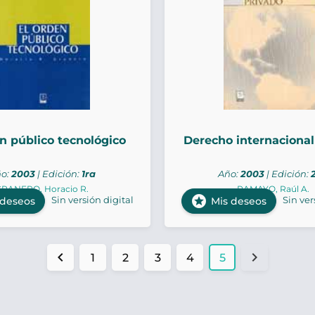
n público tecnológico
Derecho internacional
o:
2003
| Edición:
1ra
Año:
2003
| Edición:
RANERO, Horacio R.
RAMAYO, Raúl A.
stars
Sin versión digital
Sin ver
 deseos
Mis deseos
chevron_left
chevron_right
1
2
3
4
5