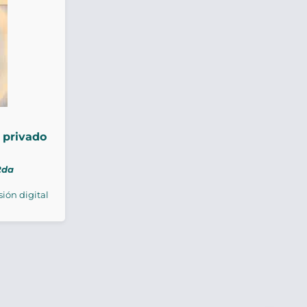
 privado
2da
sión digital