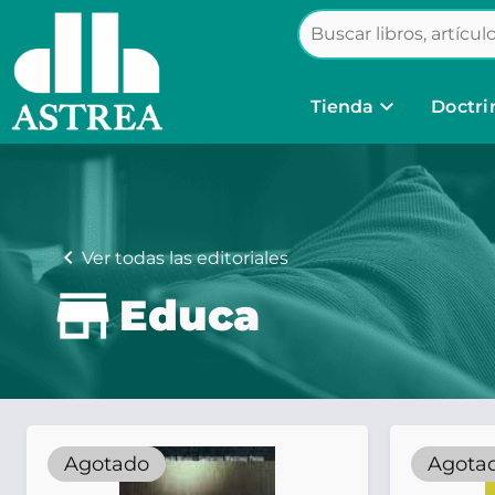
keyboard_arrow_down
Tienda
Doctri
chevron_left
Ver todas las editoriales
Educa
Agotado
Agota