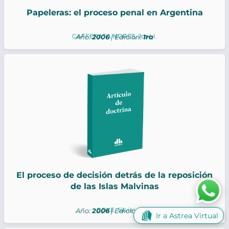
Papeleras: el proceso penal en Argentina
CAFFERATA NORES, José I.
Año:
2006
| Edición:
1ra
El proceso de decisión detrás de la reposición
de las Islas Malvinas
COXE, Silvia
Año:
2006
| Edición:
1ra
Ir a Astrea Virtual