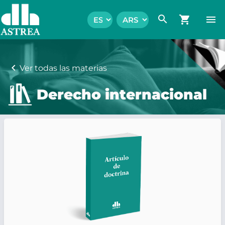
search
shopping_cart
menu
chevron_left
Ver todas las materias
Derecho internacional